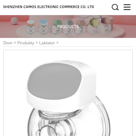
>
>
>
Dom
Produkty
Laktator
>
Laktatory
Laktator do noszenia
USB akumulatorowe
Bezdotykowy przenośny wyciąg
do mleka Poręczny laktator
elektryczny