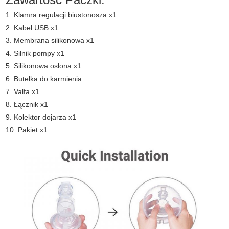
1. Klamra regulacji biustonosza x1
2. Kabel USB x1
3. Membrana silikonowa x1
4. Silnik pompy x1
5. Silikonowa osłona x1
6. Butelka do karmienia
7. Valfa x1
8. Łącznik x1
9. Kolektor dojarza x1
10. Pakiet x1