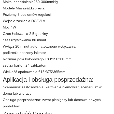
Maks. podciśnienie280-300mmHg
Modele Masaż&Ekspresja
Poziomy 5 poziomów regulacji
Wejście zasilania DC5V1A
Moc 4W
Czas ładowania 2,5 godziny
czas użytkowania 80 minut
Wyłącz 20 minut automatycznego wyłączania
podkreśla noszony laktator
Rozmiar pola kolorowego 180*150*115mm
szt/ za karton 24 szt/karton
Wielkość opakowania 615*375*365mm
Aplikacja i obsługa posprzedażna:
Scenariusz zastosowania: karmienie niemowląt, scenariusz w
domu lub w pracy
Obsługa posprzedażna: zwrot pieniędzy lub dostawa nowych
produktów
Zawartość Paczki: